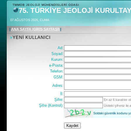
TMMOB JEOLOJİ MÜHENDİSLERİ ODASI
75. TÜRKİYE JEOLOJİ KURULTAY
07 AĞUSTOS 2026, CUMA
|
ANA SAYFA (GİRİŞ SAYFASI)
|
»
YENİ KULLANICI
Ad:
Soyad:
Kurum:
e-Posta:
Telefon:
GSM:
Adres:
İl:
Şifre:
En az 6 karakter ol
Şifre (Kontrol):
Üstteki şifreniz ile 
Soldaki güvenlik kodunu 